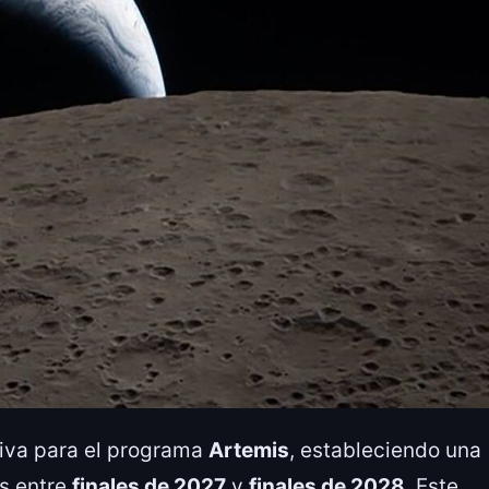
itiva para el programa
Artemis
, estableciendo una
as entre
finales de 2027
y
finales de 2028
. Este