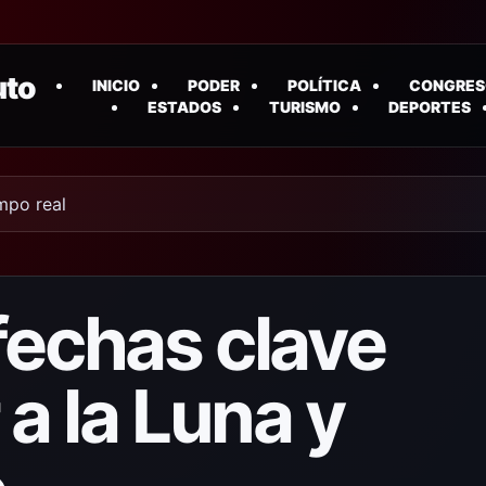
uto
INICIO
PODER
POLÍTICA
CONGRES
ESTADOS
TURISMO
DEPORTES
empo real
fechas clave
 a la Luna y