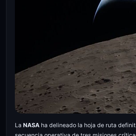
La
NASA
ha delineado la hoja de ruta defin
secuencia operativa de tres misiones crític