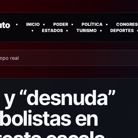
uto
INICIO
PODER
POLÍTICA
CONGRES
ESTADOS
TURISMO
DEPORTES
empo real
 y “desnuda”
tbolistas en