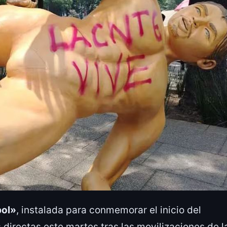
bol»
, instalada para conmemorar el inicio del
s directas este martes tras las movilizaciones de l