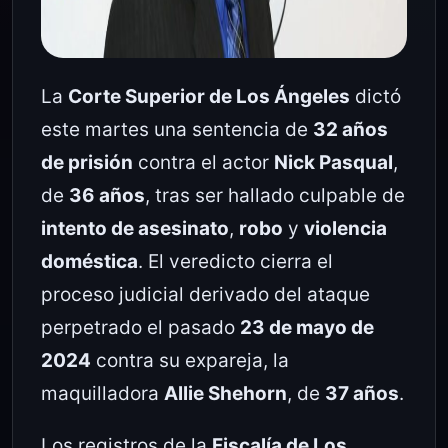
La
Corte Superior de Los Ángeles
dictó
este martes una sentencia de
32 años
de prisión
contra el actor
Nick Pasqual
,
de
36 años
, tras ser hallado culpable de
intento de asesinato
,
robo
y
violencia
doméstica
. El veredicto cierra el
proceso judicial derivado del ataque
perpetrado el pasado
23 de mayo de
2024
contra su expareja, la
maquilladora
Allie Shehorn
, de
37 años
.
Los registros de la
Fiscalía de Los