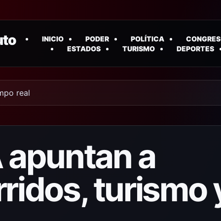
uto
INICIO
PODER
POLÍTICA
CONGRES
ESTADOS
TURISMO
DEPORTES
empo real
A apuntan a
ridos, turismo 